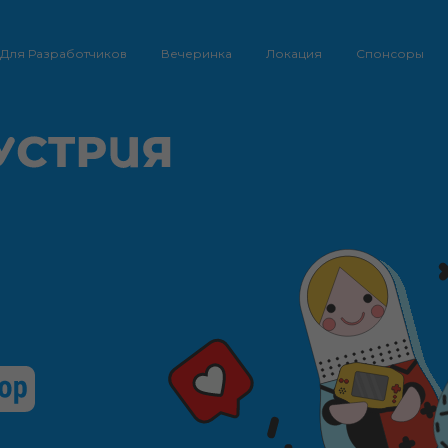
Для Разработчиков
Вечеринка
Локация
Спонсоры