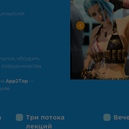
дискуссий;
пытом, обсудить
 сотрудничества.
ке
App2Top
—
деве
а
Три потока
Веч
лекций