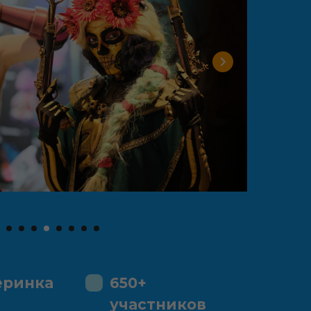
еринка
650+
участников